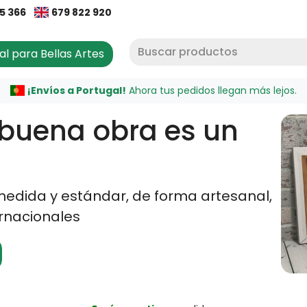
65 366
679 822 920
al para Bellas Artes
¡Envíos a Portugal!
Ahora tus pedidos llegan más lejos.
st de
icos fabricados en España