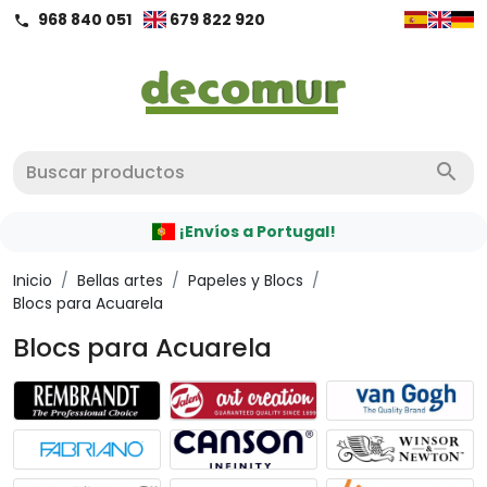
968 840 051
679 822 920
call
search
¡Envíos a Portugal!
Inicio
/
Bellas artes
/
Papeles y Blocs
/
Blocs para Acuarela
Blocs para Acuarela