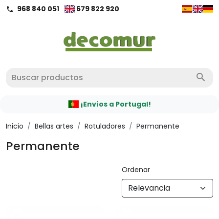
968 840 051
679 822 920
call
search
¡Envíos a Portugal!
Inicio
/
Bellas artes
/
Rotuladores
/
Permanente
Permanente
Ordenar