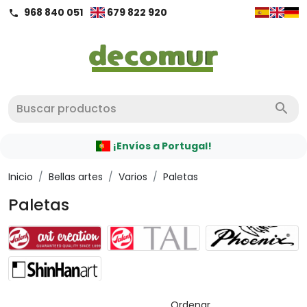
968 840 051
679 822 920
call
search
¡Envíos a Portugal!
Inicio
/
Bellas artes
/
Varios
/
Paletas
Paletas
Ordenar