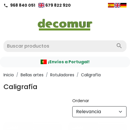
968 840 051
679 822 920
call
search
¡Envíos a Portugal!
Inicio
/
Bellas artes
/
Rotuladores
/
Caligrafía
Caligrafía
Ordenar