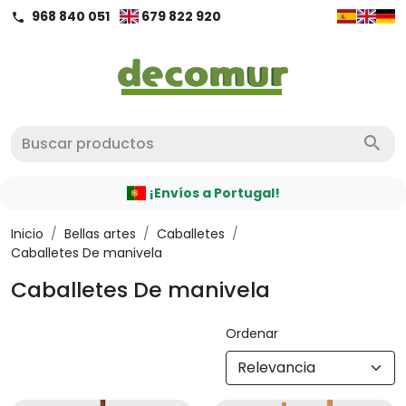
968 840 051
679 822 920
call
search
¡Envíos a Portugal!
Inicio
/
Bellas artes
/
Caballetes
/
Caballetes De manivela
Caballetes De manivela
Ordenar