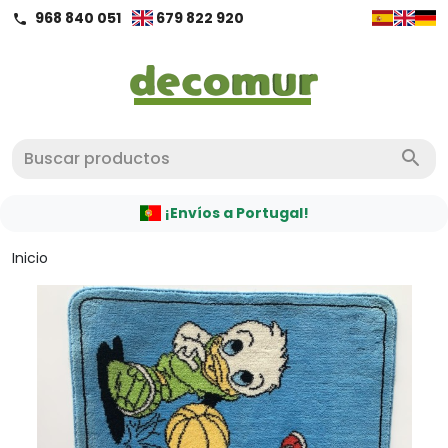
968 840 051
679 822 920
call
search
¡Envíos a Portugal!
Inicio