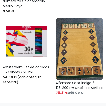
Número 28 Color Amarillo
Medio Goya
9.50 €
Amsterdam Set de Acrílicos
36 colores x 20 ml
54.00 €
(con obsequio
especial)
Alfombra Osta Índigo 2
135x200cm Sintética Acrílica
78.31 €
265.00 €