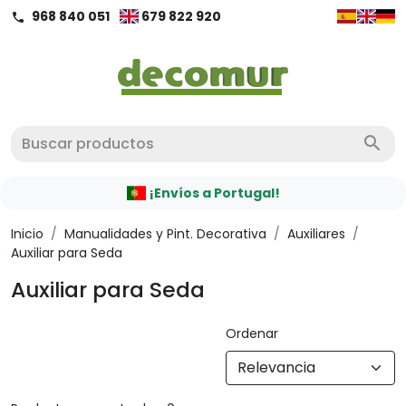
968 840 051
679 822 920
call
search
¡Envíos a Portugal!
Inicio
/
Manualidades y Pint. Decorativa
/
Auxiliares
/
Auxiliar para Seda
Auxiliar para Seda
Ordenar