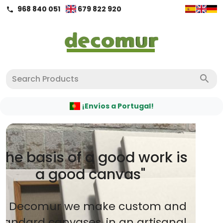
968 840 051
679 822 920
call
search
¡Envíos a Portugal!