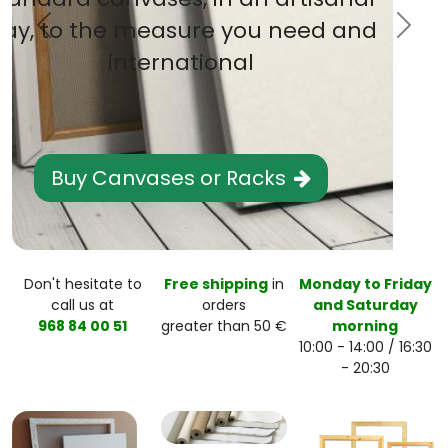
Previous
Next
Vallejo Artist Acrylics
Buy now
Don't hesitate to
Free shipping
in
Monday to Friday
call us at
orders
and Saturday
968 84 00 51
greater than 50 €
morning
10:00 - 14:00 / 16:30
- 20:30