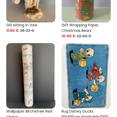
Girl sitting in tree
Gift Wrapping Paper
11.50 €
38.33 €
Christmas Bears
10.50 €
22.00 €
Wallpaper Birchetree Red
Rug Disney Ducks
Opera
60x100cm Washable 100%