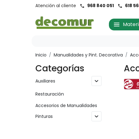
Atención al cliente
968 840 051
618 5
call
call
menu
Materi
Inicio
/
Manualidades y Pint. Decorativa
/
Acc
Categorías
Acc
expand_more
Auxiliares
Restauración
Accesorios de Manualidades
expand_more
Pinturas