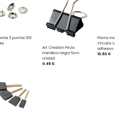
etas 3 puntas 100
Plomo in
es
círculos 
Art Creation Pinza
adhesivo
metálica negra 5cm
10.60 €
Unidad
0.45 €